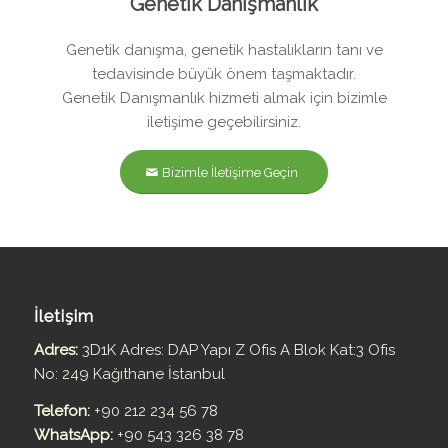
Genetik Danışmanlık
Genetik danışma, genetik hastalıkların tanı ve
tedavisinde büyük önem taşmaktadır.
Genetik Danışmanlık hizmeti almak için bizimle
iletişime geçebilirsiniz.
Bizimle İletişime Geçin
İletişim
Adres:
3D1K Adres: DAP Yapı Z Ofis A Blok Kat:3 Ofis
No: 249 Kağıthane İstanbul
Telefon:
+90 212 234 56 78
WhatsApp:
+90 543 326 38 78